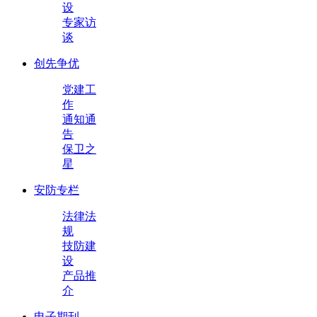
设
专家访
谈
创先争优
党建工
作
通知通
告
保卫之
星
安防专栏
法律法
规
技防建
设
产品推
介
电子期刊