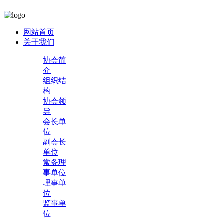
网站首页
关于我们
协会简
介
组织结
构
协会领
导
会长单
位
副会长
单位
常务理
事单位
理事单
位
监事单
位