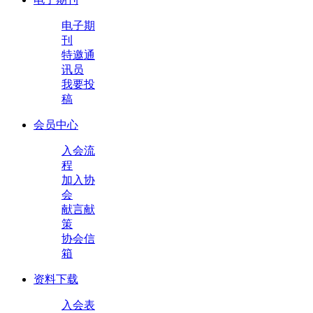
电子期
刊
特邀通
讯员
我要投
稿
会员中心
入会流
程
加入协
会
献言献
策
协会信
箱
资料下载
入会表