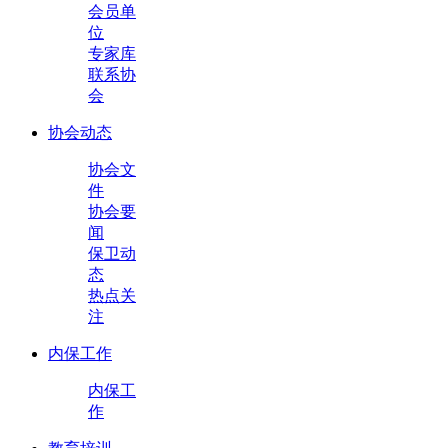
会员单
位
专家库
联系协
会
协会动态
协会文
件
协会要
闻
保卫动
态
热点关
注
内保工作
内保工
作