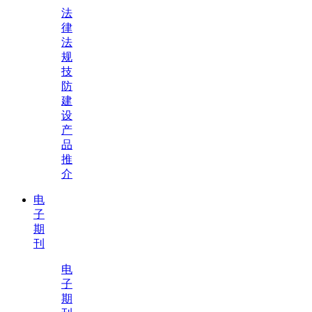
法
律
法
规
技
防
建
设
产
品
推
介
电
子
期
刊
电
子
期