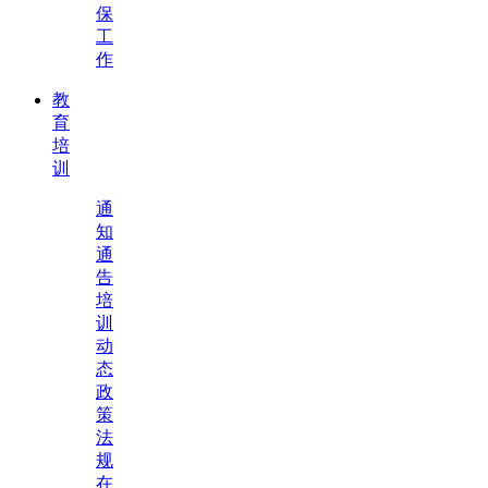
保
工
作
教
育
培
训
通
知
通
告
培
训
动
态
政
策
法
规
在