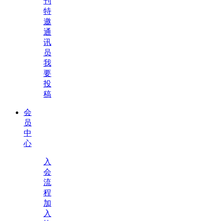
刊
特
邀
通
讯
员
我
要
投
稿
会
员
中
心
入
会
流
程
加
入