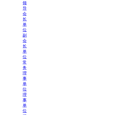
领
导
会
长
单
位
副
会
长
单
位
常
务
理
事
单
位
理
事
单
位