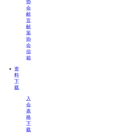
协
会
献
言
献
策
协
会
信
箱
资
料
下
载
入
会
表
格
下
载