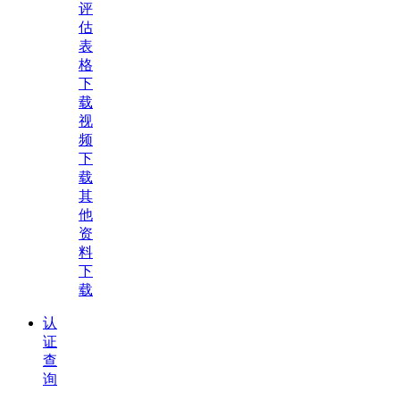
评
估
表
格
下
载
视
频
下
载
其
他
资
料
下
载
认
证
查
询