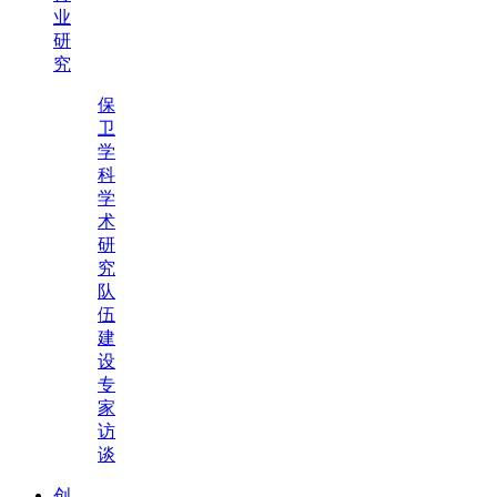
业
研
究
保
卫
学
科
学
术
研
究
队
伍
建
设
专
家
访
谈
创