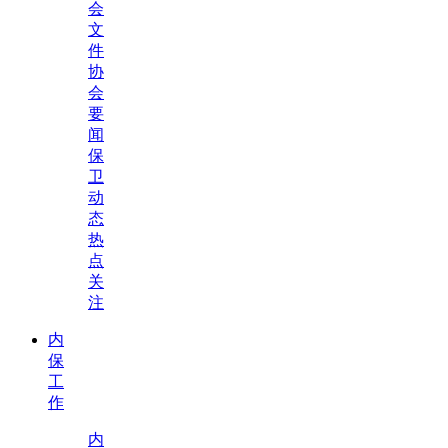
会
文
件
协
会
要
闻
保
卫
动
态
热
点
关
注
内
保
工
作
内