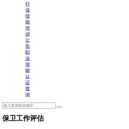
行
业
技
能
培
训
公
告
职
业
技
能
认
证
查
询
保卫工作评估