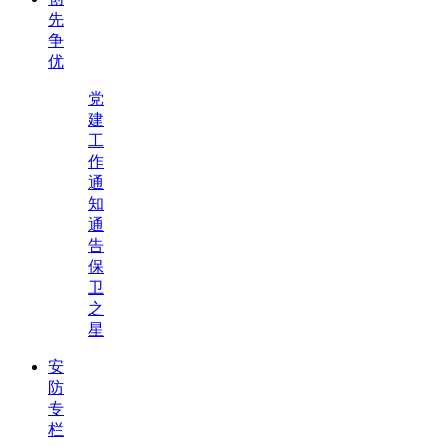
先
争
优
党
建
工
作
通
知
通
告
保
卫
之
星
安
防
专
栏