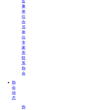
监
事
单
位
会
员
单
位
专
家
库
联
系
协
会
协
会
动
态
协