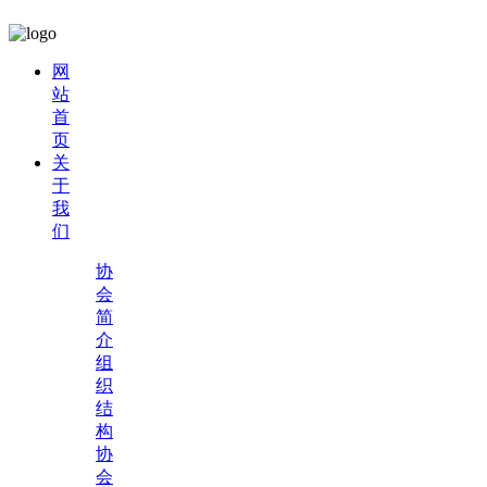
网
站
首
页
关
于
我
们
协
会
简
介
组
织
结
构
协
会