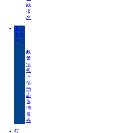
线
报
名
保卫
工作
评估
政
策
法
规
评
估
动
态
咨
询
服
务
行