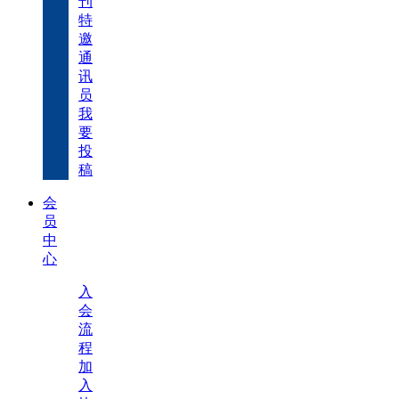
刊
特
邀
通
讯
员
我
要
投
稿
会
员
中
心
入
会
流
程
加
入