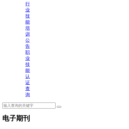
行
业
技
能
培
训
公
告
职
业
技
能
认
证
查
询
电子期刊