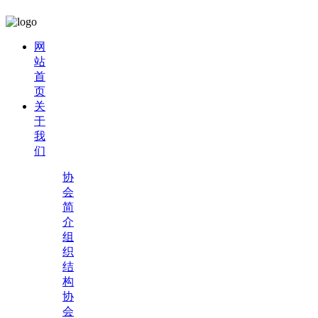
网
站
首
页
关
于
我
们
协
会
简
介
组
织
结
构
协
会