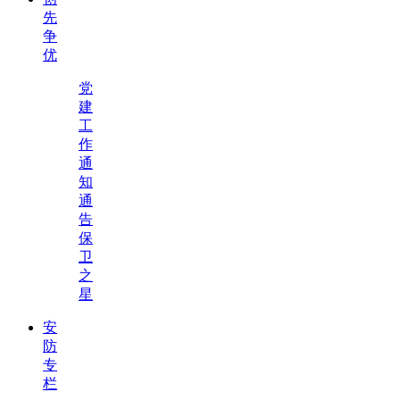
先
争
优
党
建
工
作
通
知
通
告
保
卫
之
星
安
防
专
栏