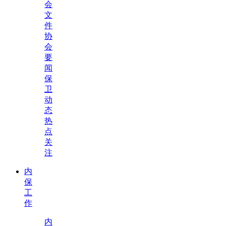
会
文
件
协
会
要
闻
保
卫
动
态
热
点
关
注
内
保
工
作
内