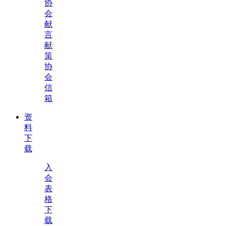
协
会
献
言
献
策
协
会
信
箱
资
料
下
载
入
会
表
格
下
载