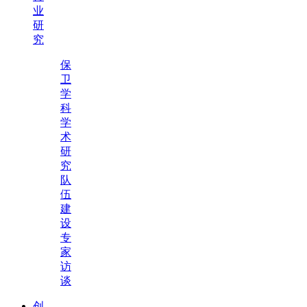
业
研
究
保
卫
学
科
学
术
研
究
队
伍
建
设
专
家
访
谈
创