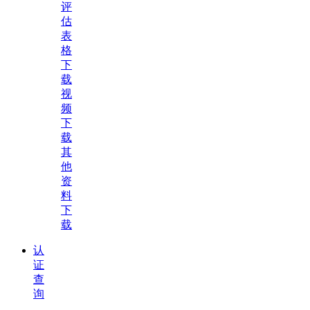
评
估
表
格
下
载
视
频
下
载
其
他
资
料
下
载
认
证
查
询