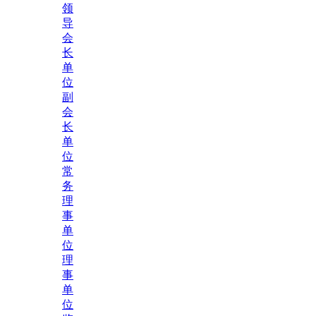
领
导
会
长
单
位
副
会
长
单
位
常
务
理
事
单
位
理
事
单
位