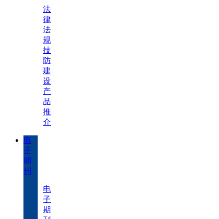
法
律
法
规
技
防
建
设
产
品
推
介
电
子
期
刊
电
子
期