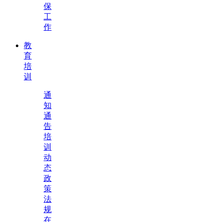
保
工
作
教
育
培
训
通
知
通
告
培
训
动
态
政
策
法
规
在