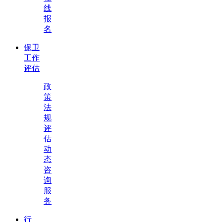
线
报
名
保卫
工作
评估
政
策
法
规
评
估
动
态
咨
询
服
务
行