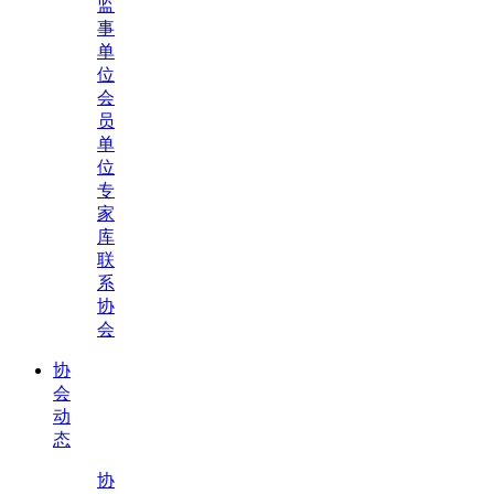
监
事
单
位
会
员
单
位
专
家
库
联
系
协
会
协
会
动
态
协