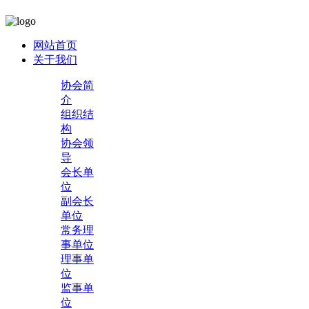
网站首页
关于我们
协会简
介
组织结
构
协会领
导
会长单
位
副会长
单位
常务理
事单位
理事单
位
监事单
位