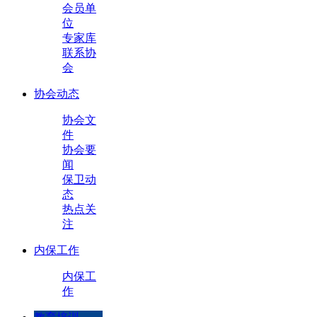
会员单
位
专家库
联系协
会
协会动态
协会文
件
协会要
闻
保卫动
态
热点关
注
内保工作
内保工
作