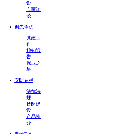
设
专家访
谈
创先争优
党建工
作
通知通
告
保卫之
星
安防专栏
法律法
规
技防建
设
产品推
介
电子期刊