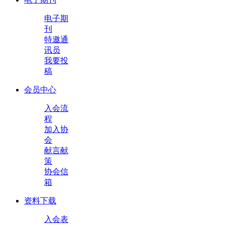
电子期
刊
特邀通
讯员
我要投
稿
会员中心
入会流
程
加入协
会
献言献
策
协会信
箱
资料下载
入会表