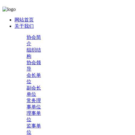
网站首页
关于我们
协会简
介
组织结
构
协会领
导
会长单
位
副会长
单位
常务理
事单位
理事单
位
监事单
位