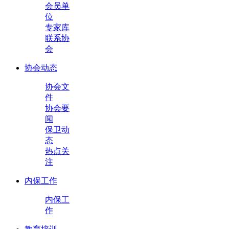
会员单
位
专家库
联系协
会
协会动态
协会文
件
协会要
闻
保卫动
态
热点关
注
内保工作
内保工
作