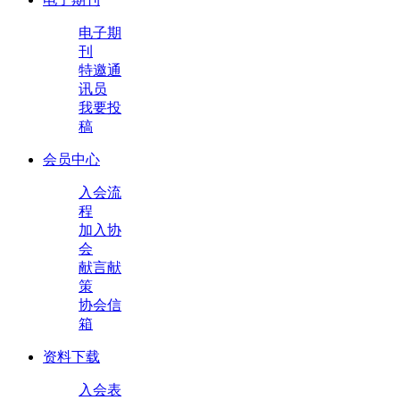
电子期
刊
特邀通
讯员
我要投
稿
会员中心
入会流
程
加入协
会
献言献
策
协会信
箱
资料下载
入会表