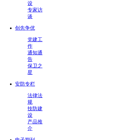
设
专家访
谈
创先争优
党建工
作
通知通
告
保卫之
星
安防专栏
法律法
规
技防建
设
产品推
介
电子期刊