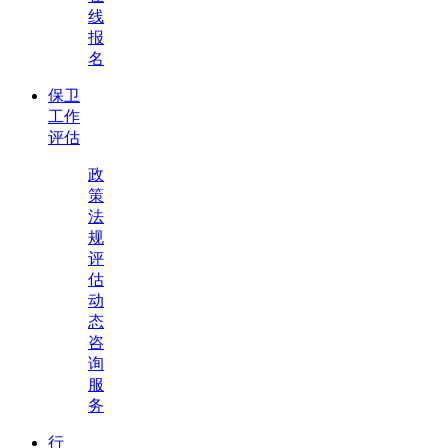
线
报
名
保卫
工作
评估
政
策
法
规
评
估
动
态
咨
询
服
务
行