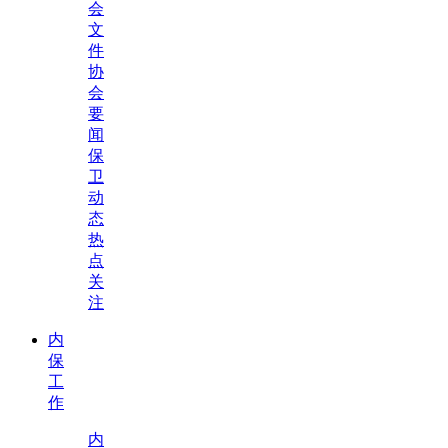
会
文
件
协
会
要
闻
保
卫
动
态
热
点
关
注
内
保
工
作
内