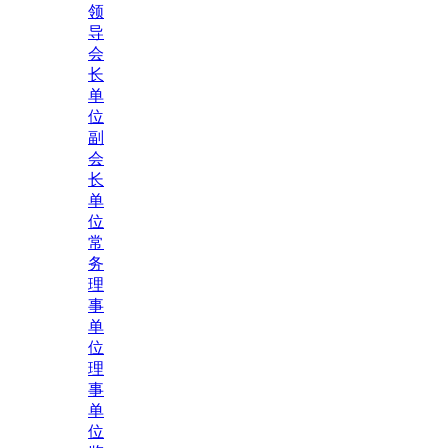
领
导
会
长
单
位
副
会
长
单
位
常
务
理
事
单
位
理
事
单
位