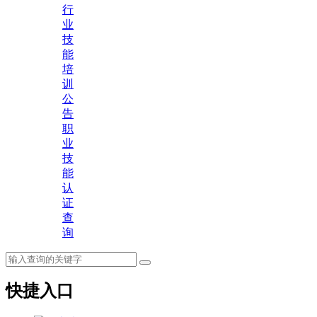
行
业
技
能
培
训
公
告
职
业
技
能
认
证
查
询
快捷入口