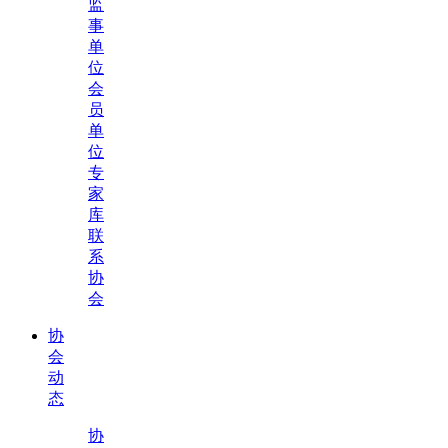
监
事
单
位
会
员
单
位
专
家
库
联
系
协
会
协
会
动
态
协