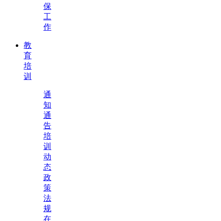
保
工
作
教
育
培
训
通
知
通
告
培
训
动
态
政
策
法
规
在