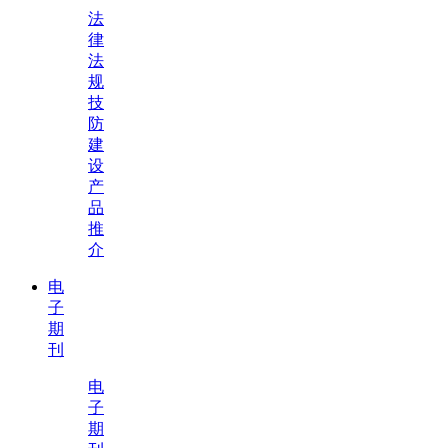
法
律
法
规
技
防
建
设
产
品
推
介
电
子
期
刊
电
子
期