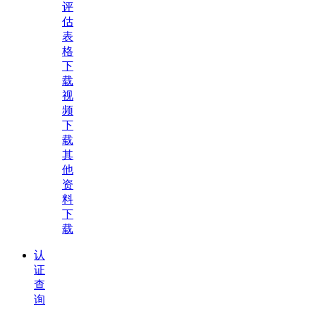
评
估
表
格
下
载
视
频
下
载
其
他
资
料
下
载
认
证
查
询