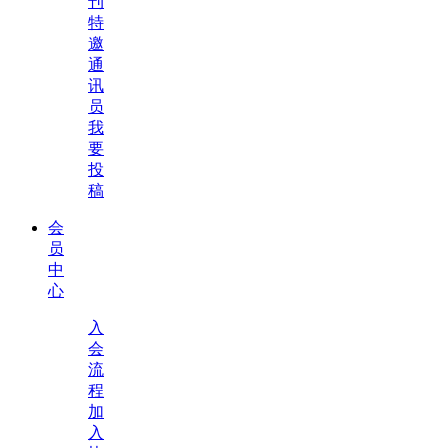
刊
特
邀
通
讯
员
我
要
投
稿
会
员
中
心
入
会
流
程
加
入