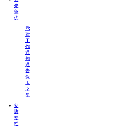
先
争
优
党
建
工
作
通
知
通
告
保
卫
之
星
安
防
专
栏