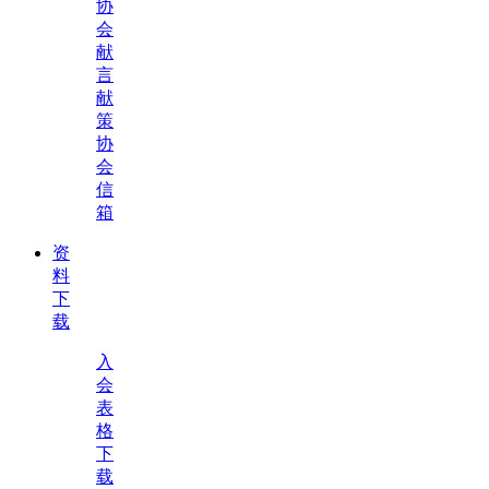
协
会
献
言
献
策
协
会
信
箱
资
料
下
载
入
会
表
格
下
载