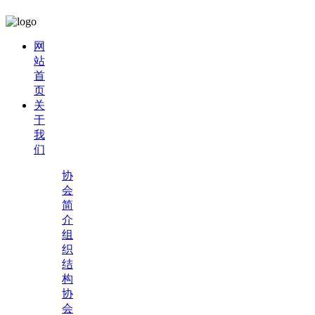
网
站
首
页
关
于
我
们
协
会
简
介
组
织
结
构
协
会