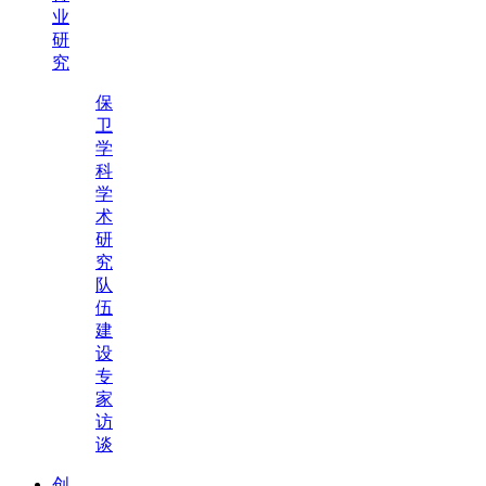
业
研
究
保
卫
学
科
学
术
研
究
队
伍
建
设
专
家
访
谈
创