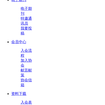
电子期
刊
特邀通
讯员
我要投
稿
会员中心
入会流
程
加入协
会
献言献
策
协会信
箱
资料下载
入会表