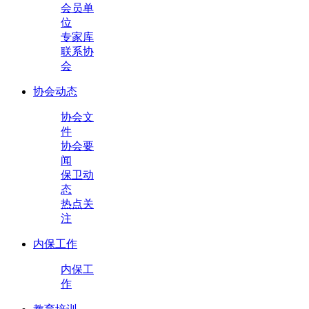
会员单
位
专家库
联系协
会
协会动态
协会文
件
协会要
闻
保卫动
态
热点关
注
内保工作
内保工
作