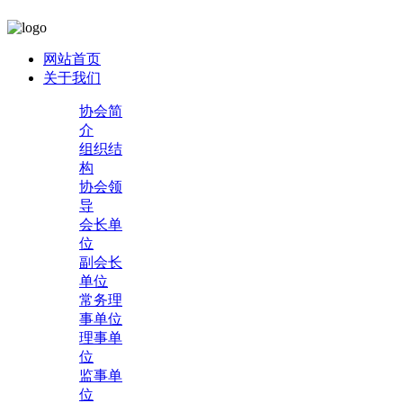
网站首页
关于我们
协会简
介
组织结
构
协会领
导
会长单
位
副会长
单位
常务理
事单位
理事单
位
监事单
位