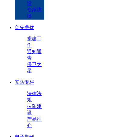
设
专家访
谈
创先争优
党建工
作
通知通
告
保卫之
星
安防专栏
法律法
规
技防建
设
产品推
介
电子期刊